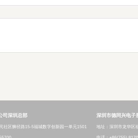
公司深圳总部
深圳市德同兴电子
社区狮径路15-5福城数字创新园一单元1501
地址：深圳市龙华区
55700
电话：+86(755) 8170