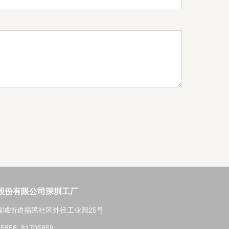
股份有限公司深圳工厂
福城街道福民社区外径工业园25号
5858, 81705859