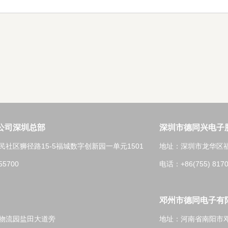
公司深圳总部
深圳市德同兴电子
社区狮径路15-5福城数字创新园一单元1501
地址：深圳市龙华区
55700
电话：+86(755) 8170
邓州市德同电子有
东物流园盐田大道旁
地址：河南省南阳市