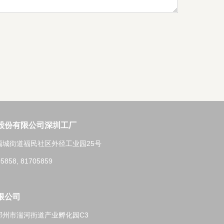
股份有限公司深圳工厂
福城街道福民社区外径工业园25号
5858, 81705859
限公司
邓州市湍河街道产业孵化园C3