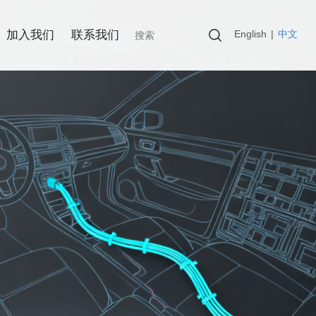
English
|
中文
加入我们
联系我们