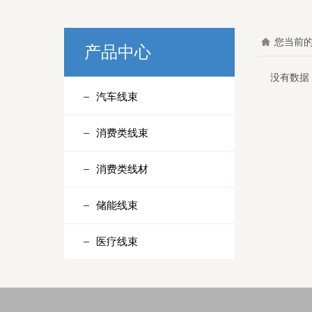
您当前
产品中心
没有数据
汽车线束
消费类线束
消费类线材
储能线束
医疗线束