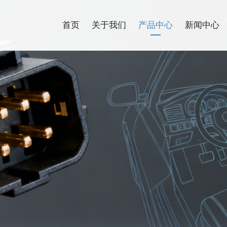
首页
关于我们
产品中心
新闻中心